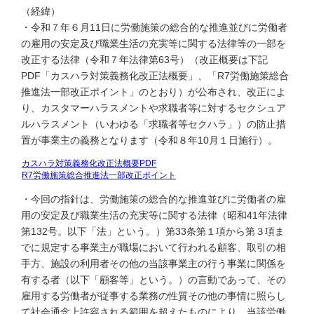
（経緯）
・令和７年６月11日に労働施策の総合的な推進並びに労働者
の雇用の安定及び職業生活の充実等に関する法律等の一部を
改正する法律（令和７年法律第63号）（改正概要は下記
PDF「カスハラ対策義務化改正法概要」、「R7労働施策総合
推進法一部改正ポイント」のとおり）が公布され、改正によ
り、カスタマーハラスメントや求職者等に対するセクシュア
ルハラスメント（いわゆる「求職者等セクハラ」）の防止措
置が事業主の義務となります（令和８年10月１日施行）。
カスハラ対策義務化改正法概要PDF
R7労働施策総合推進法一部改正ポイント
・今回の指針は、労働施策の総合的な推進並びに労働者の雇
用の安定及び職業生活の充実等に関する法律（昭和41年法律
第132号。以下「法」という。）第33条第１項から第３項ま
でに規定する事業主が職場において行われる顧客、取引の相
手方、施設の利用者その他の当該事業主の行う事業に関係を
有する者（以下「顧客等」という。）の言動であって、その
雇用する労働者が従事する業務の性質その他の事情に照らし
て社会通念上許容される範囲を超えたものにより、当該労働