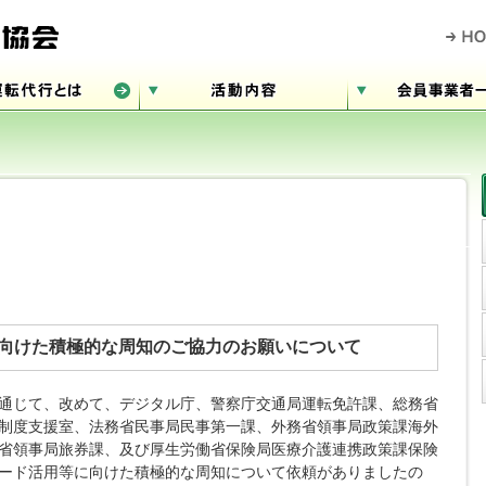
向けた積極的な周知のご協力のお願いについて
通じて、改めて、デジタル庁、警察庁交通局運転免許課、総務省
制度支援室、法務省民事局民事第一課、外務省領事局政策課海外
省領事局旅券課、及び厚生労働省保険局医療介護連携政策課保険
ード活用等に向けた積極的な周知について依頼がありましたの