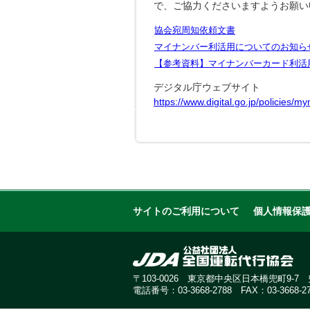
で、ご協力くださいますようお願い
協会宛周知依頼文書
マイナンバー利活用についてのお知ら
【参考資料】マイナンバーカード利活
デジタル庁ウェブサイト
https://www.digital.go.jp/policies/
サイトのご利用について
個人情報保
〒103-0026 東京都中央区日本橋兜町9-
電話番号：03-3668-2788 FAX：03-3668-27