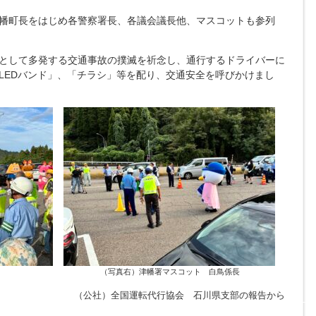
幡町長をはじめ各警察署長、各議会議長他、マスコットも参列
として多発する交通事故の撲滅を祈念し、通行するドライバーに
LEDバンド」、「チラシ」等を配り、交通安全を呼びかけまし
（写真右）津幡署マスコット 白鳥係長
（公社）全国運転代行協会 石川県支部の報告から