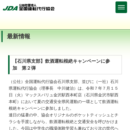
最新情報
【石川県支部】飲酒運転根絶キャンペーンに参
加 第２弾
（公社）全国運転代行協会石川県支部、並びに（一社）石川
県運転代行協会（理事長 中川健治）は、令和７年７月１５
日（火）マックスバリュ金沢駅西本町店（石川県金沢市駅西
本町）において夏の交通安全県民運動の一環として飲酒運転
根絶キャンペーンに参加しました。
連日の猛暑の中、協会オリジナルのポケットティッシュとチ
ラシを手渡しながら、飲酒運転根絶と交通安全を呼びかけま
した。今回は中学生の職場体験学習も兼ねており次の世代へ