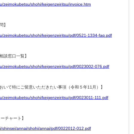
ru/zeimokubetsu/shohi/keigenzeiritsu/invoice.htm
問】
ru/zeimokubetsu/shohi/keigenzeiritsu/pdf/0521-1334-faq.pdf
相談窓口一覧】
eru/zeimokubetsu/shohi/keigenzeiritsu/pdf/0023002-076.pdf
おいて特にご留意いただきたい事項（令和５年11月）】
eru/zeimokubetsu/shohi/keigenzeiritsu/pdf/0023011-111.pdf
ローチャート】
ki/shinsei/annai/shohi/annai/pdf/0022012-012.pdf