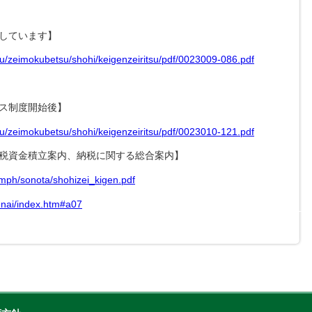
しています】
eru/zeimokubetsu/shohi/keigenzeiritsu/pdf/0023009-086.pdf
ス制度開始後】
eru/zeimokubetsu/shohi/keigenzeiritsu/pdf/0023010-121.pdf
税資金積立案内、納税に関する総合案内】
pamph/sonota/shohizei_kigen.pdf
annai/index.htm#a07