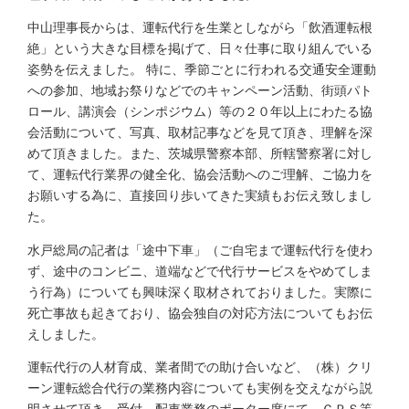
中山理事長からは、運転代行を生業としながら「飲酒運転根
絶」という大きな目標を掲げて、日々仕事に取り組んでいる
姿勢を伝えました。 特に、季節ごとに行われる交通安全運動
への参加、地域お祭りなどでのキャンペーン活動、街頭パト
ロール、講演会（シンポジウム）等の２０年以上にわたる協
会活動について、写真、取材記事などを見て頂き、理解を深
めて頂きました。また、茨城県警察本部、所轄警察署に対し
て、運転代行業界の健全化、協会活動へのご理解、ご協力を
お願いする為に、直接回り歩いてきた実績もお伝え致しまし
た。
水戸総局の記者は「途中下車」（ご自宅まで運転代行を使わ
ず、途中のコンビニ、道端などで代行サービスをやめてしま
う行為）についても興味深く取材されておりました。実際に
死亡事故も起きており、協会独自の対応方法についてもお伝
えしました。
運転代行の人材育成、業者間での助け合いなど、（株）クリ
ーン運転総合代行の業務内容についても実例を交えながら説