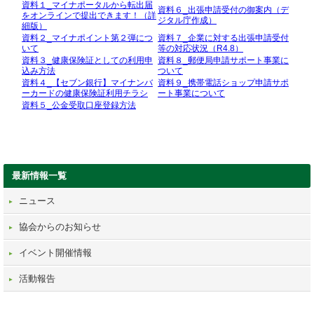
資料１_マイナポータルから転出届
資料６_出張申請受付の御案内（デ
をオンラインで提出できます！（詳
ジタル庁作成）
細版）
資料２_マイナポイント第２弾につ
資料７_企業に対する出張申請受付
いて
等の対応状況（R4.8）
資料３_健康保険証としての利用申
資料８_郵便局申請サポート事業に
込み方法
ついて
資料４_【セブン銀行】マイナンバ
資料９_携帯電話ショップ申請サポ
ーカードの健康保険証利用チラシ
ート事業について
資料５_公金受取口座登録方法
最新情報一覧
ニュース
協会からのお知らせ
イベント開催情報
活動報告