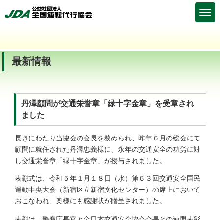
最新情報
丹澤顧問が交通栄誉章「緑十字金章」を受章され
ました
長きにわたり当協会の会長を務められ、昨年６月の総会にて
顧問に就任された丹澤忠義様に、永年の交通安全の功労に対
し交通栄誉章「緑十字金章」が授与されました。
表彰式は、令和５年１月１８日（水）第６３回交通安全国民
運動中央大会（新宿区立新宿文化センター）の席上において
おこなわれ、奥様にも感謝状が贈呈されました。
表彰は、警察庁長官と全日本交通安全協会会長との連盟表彰