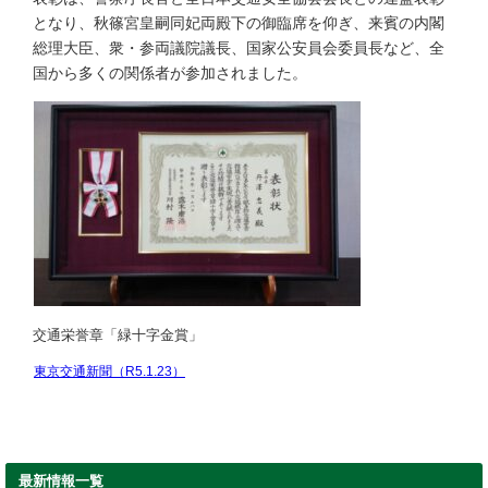
となり、秋篠宮皇嗣同妃両殿下の御臨席を仰ぎ、来賓の内閣
総理大臣、衆・参両議院議長、国家公安員会委員長など、全
国から多くの関係者が参加されました。
交通栄誉章「緑十字金賞」
東京交通新聞（R5.1.23）
最新情報一覧