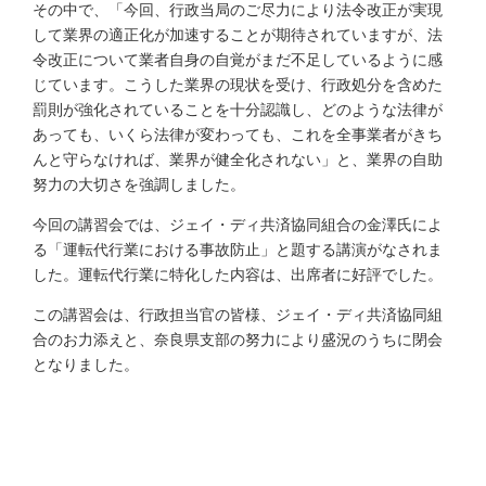
その中で、「今回、行政当局のご尽力により法令改正が実現
して業界の適正化が加速することが期待されていますが、法
令改正について業者自身の自覚がまだ不足しているように感
じています。こうした業界の現状を受け、行政処分を含めた
罰則が強化されていることを十分認識し、どのような法律が
あっても、いくら法律が変わっても、これを全事業者がきち
んと守らなければ、業界が健全化されない」と、業界の自助
努力の大切さを強調しました。
今回の講習会では、ジェイ・ディ共済協同組合の金澤氏によ
る「運転代行業における事故防止」と題する講演がなされま
した。運転代行業に特化した内容は、出席者に好評でした。
この講習会は、行政担当官の皆様、ジェイ・ディ共済協同組
合のお力添えと、奈良県支部の努力により盛況のうちに閉会
となりました。