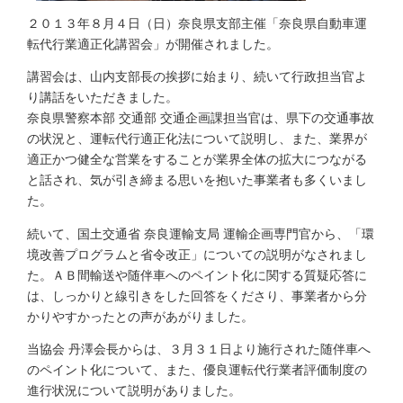
２０１３年８月４日（日）奈良県支部主催「奈良県自動車運
転代行業適正化講習会」が開催されました。
講習会は、山内支部長の挨拶に始まり、続いて行政担当官よ
り講話をいただきました。
奈良県警察本部 交通部 交通企画課担当官は、県下の交通事故
の状況と、運転代行適正化法について説明し、また、業界が
適正かつ健全な営業をすることが業界全体の拡大につながる
と話され、気が引き締まる思いを抱いた事業者も多くいまし
た。
続いて、国土交通省 奈良運輸支局 運輸企画専門官から、「環
境改善プログラムと省令改正」についての説明がなされまし
た。ＡＢ間輸送や随伴車へのペイント化に関する質疑応答に
は、しっかりと線引きをした回答をくださり、事業者から分
かりやすかったとの声があがりました。
当協会 丹澤会長からは、３月３１日より施行された随伴車へ
のペイント化について、また、優良運転代行業者評価制度の
進行状況について説明がありました。