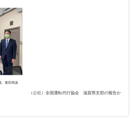
議、重田県議
転代行協会 滋賀県支部の報告か