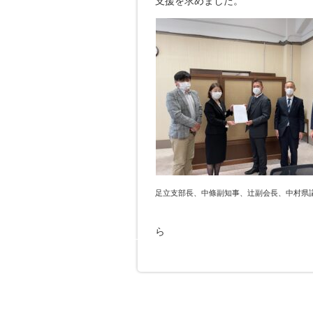
支援を求めました。
足立支部長、中條副知事、辻副会長、中村県
（公社）全国運
ら