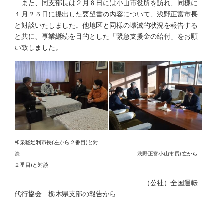
また、同支部長は２月８日には小山市役所を訪れ、同様に
１月２５日に提出した要望書の内容について、浅野正富市長
と対談いたしました。他地区と同様の壊滅的状況を報告する
と共に、事業継続を目的とした「緊急支援金の給付」をお願
い致しました。
和泉聡足利市長(左から２番目)と対
談 浅野正富小山市長(左から
２番目)と対談
（公社）全国運転
代行協会 栃木県支部の報告から