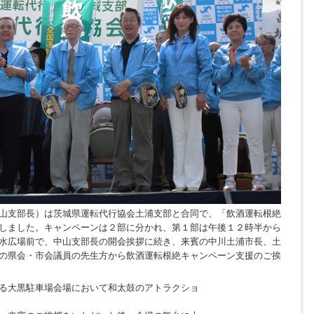
山支部長）は茨城県運転代行協会土浦支部と合同で、「飲酒運転根絶
しました。キャンペーンは２部に分かれ、第１部は午後１２時半から
水広場前で、中山支部長の開会挨拶に続き、来賓の中川土浦市長、土
の県会・市会議員の先生方から飲酒運転根絶キャンペーン支援のご挨
る大黒駐車場会場において和太鼓のアトラクショ