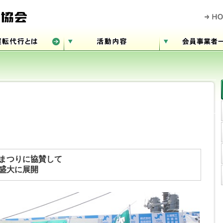
まつりに協賛して
盛大に展開