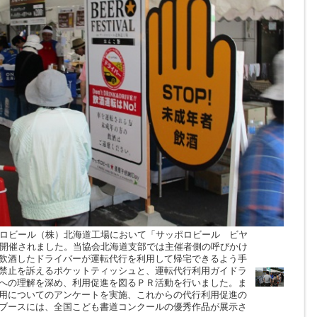
ポロビール（株）北海道工場において「サッポロビール ビヤ
が開催されました。当協会北海道支部では主催者側の呼びかけ
飲酒したドライバーが運転代行を利用して帰宅できるよう手
禁止を訴えるポケットティッシュと、運転代行利用ガイドラ
への理解を深め、利用促進を図るＰＲ活動を行いました。ま
用についてのアンケートを実施、これからの代行利用促進の
ブースには、全国こども書道コンクールの優秀作品が展示さ