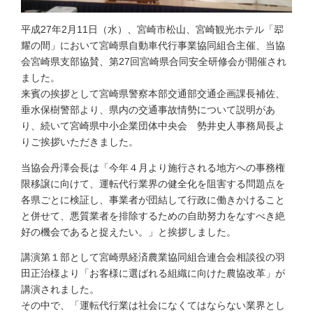
平成27年2月11日（水）、宮崎市松山、宮崎観光ホテル「翆
耀の間」において宮崎県自動車代行事業協同組合主催、当協
会宮崎県支部協賛、第27回宮崎県合同安全研修会が開催され
ました。
来賓の挨拶として宮崎県警察本部交通部交通企画課長補佐、
垂水保樹警部より、県内の交通事故情勢について説明があ
り、続いて宮崎県中小企業団体中央会 勢井史人事務局長よ
りご挨拶いただきました。
当協会丹澤会長は「今年４月より施行される地方への事務権
限移譲に向けて、運転代行業界の健全化を阻害する問題点を
各県ごとに検証し、事業者が団結して行政に働きかけること
と併せて、悪質業者を排除するための自助努力をなすべき絶
好の機会であると捉えたい。」と挨拶しました。
講演第１部として宮崎県経済農業協同組合連合会相談役の羽
田正治様より「お客様に選ばれる組織に向けた農協改革」が
講演されました。
その中で、「運転代行業は社会になくてはならない業界とし