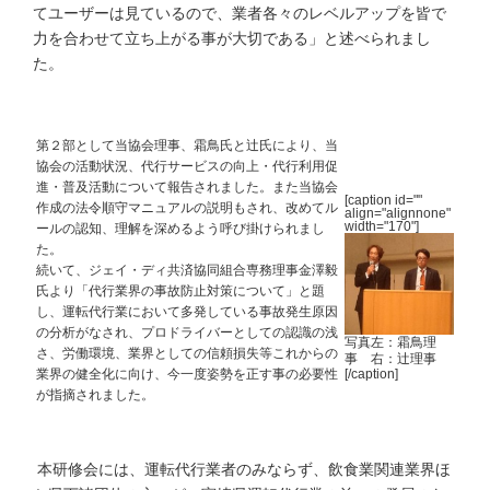
てユーザーは見ているので、業者各々のレベルアップを皆で
力を合わせて立ち上がる事が大切である」と述べられまし
た。
第２部として当協会理事、霜鳥氏と辻氏により、当
協会の活動状況、代行サービスの向上・代行利用促
進・普及活動について報告されました。また当協会
[caption id=""
作成の法令順守マニュアルの説明もされ、改めてル
align="alignnone"
width="170"]
ールの認知、理解を深めるよう呼び掛けられまし
た。
続いて、ジェイ・ディ共済協同組合専務理事金澤毅
氏より「代行業界の事故防止対策について」と題
し、運転代行業において多発している事故発生原因
の分析がなされ、プロドライバーとしての認識の浅
写真左：霜鳥理
さ、労働環境、業界としての信頼損失等これからの
事 右：辻理事
[/caption]
業界の健全化に向け、今一度姿勢を正す事の必要性
が指摘されました。
本研修会には、運転代行業者のみならず、飲食業関連業界ほ